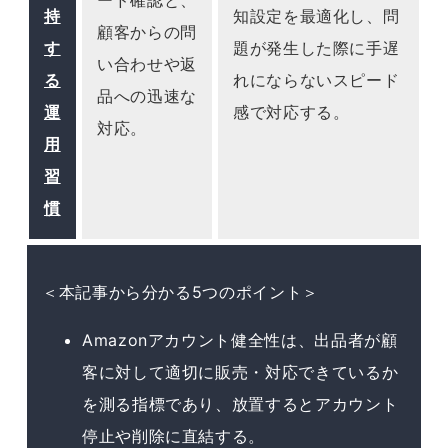
ード確認と、
持
知設定を最適化し、問
顧客からの問
す
題が発生した際に手遅
い合わせや返
る
れにならないスピード
品への迅速な
運
感で対応する。
対応。
用
習
慣
＜本記事から分かる5つのポイント＞
Amazonアカウント健全性は、出品者が顧
客に対して適切に販売・対応できているか
を測る指標であり、放置するとアカウント
停止や削除に直結する。