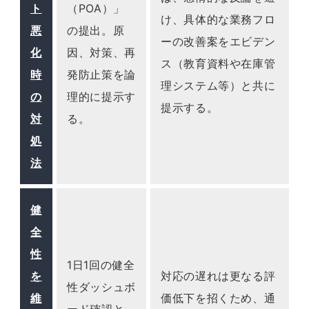
ト
（POA）」
け、具体的な業務フロ
悪
の提出。原
ーの改善案をエビデン
化
因、対策、再
ス（教育資料や在庫管
時
発防止策を論
理システム等）と共に
の
理的に提示す
提示する。
対
る。
処
法
健
全
性
1日1回の健全
を
対応の遅れは更なる評
性ダッシュボ
維
価低下を招くため、通