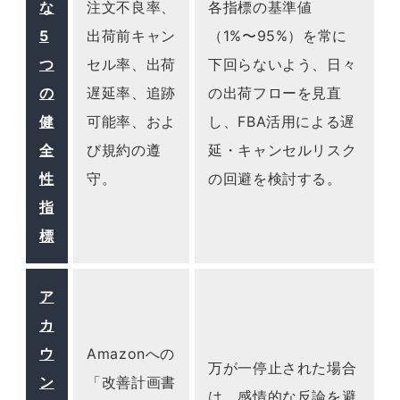
な
注文不良率、
各指標の基準値
5
出荷前キャン
（1%〜95%）を常に
つ
セル率、出荷
下回らないよう、日々
の
遅延率、追跡
の出荷フローを見直
健
可能率、およ
し、FBA活用による遅
全
び規約の遵
延・キャンセルリスク
性
守。
の回避を検討する。
指
標
ア
カ
ウ
Amazonへの
万が一停止された場合
ン
「改善計画書
は、感情的な反論を避