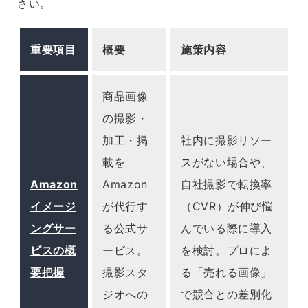
さい。
重要項目
概要
施策内容
商品画像
の撮影・
加工・掲
社内に撮影リソー
載を
スがない場合や、
Amazon
Amazon
自社撮影で転換率
イメージ
が代行す
（CVR）が伸び悩
ングサー
る公式サ
んでいる際に導入
ビスの概
ービス。
を検討。プロによ
要把握
撮影スタ
る「売れる画像」
ジオへの
で競合との差別化