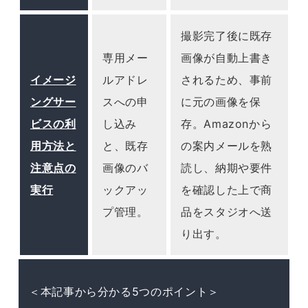
撮影完了後に既存
専用メー
画像が自動上書き
イメージ
ルアドレ
されるため、事前
ングサー
スへの申
に元の画像を保
ビスの利
し込み
存。Amazonから
用方法と
と、既存
の案内メールを熟
注意点の
画像のバ
読し、納期や要件
実行
ックアッ
を確認した上で商
プ管理。
品をスタジオへ送
り出す。
＜本記事から分かる5つのポイント＞