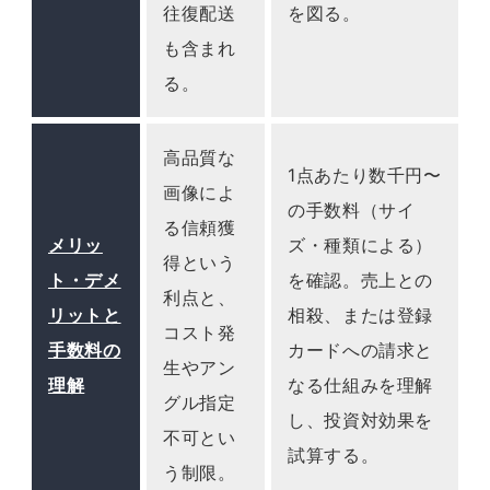
往復配送
を図る。
も含まれ
る。
高品質な
1点あたり数千円〜
画像によ
の手数料（サイ
る信頼獲
メリッ
ズ・種類による）
得という
ト・デメ
を確認。売上との
利点と、
リットと
相殺、または登録
コスト発
手数料の
カードへの請求と
生やアン
理解
なる仕組みを理解
グル指定
し、投資対効果を
不可とい
試算する。
う制限。