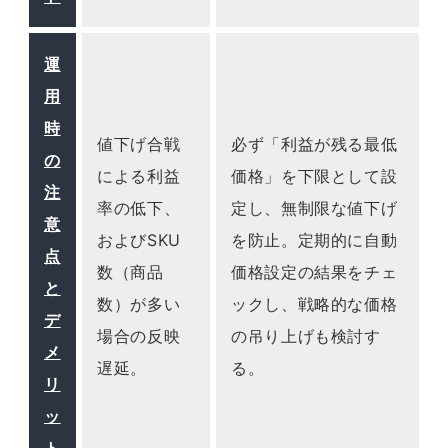
運
用
時
値下げ合戦
必ず「利益が残る最低
の
による利益
価格」を下限として設
注
率の低下、
定し、無制限な値下げ
意
およびSKU
を防止。定期的に自動
点
数（商品
価格設定の結果をチェ
と
数）が多い
ックし、戦略的な価格
デ
場合の反映
の吊り上げも検討す
メ
遅延。
る。
リ
ッ