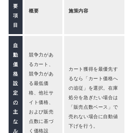
要
概要
施策内容
項
目
自
動
競争力があ
価
るカート、
カート獲得を最優先す
格
競争力があ
るなら「カート価格へ
設
る最低価
の追従」を選択。在庫
定
格、他社サ
処分を急ぎたい場合は
の
イト価格、
「販売点数ベース」で
主
および販売
売れない場合に自動値
な
点数に基づ
下げを行う。
ル
く価格設