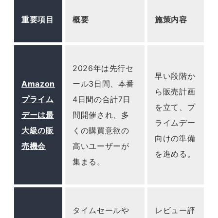
重要項目
概要
施策内容
2026年は先行セ
早い段階か
Amazon
ール3日間、本番
ら販売計画
プライム
4日間の合計7日
を立て、プ
デーは最
間開催され、多
ライムデー
大級の販
くの購買意欲の
向けの準備
売機会
高いユーザーが
を進める。
集まる。
タイムセールや
レビュー評