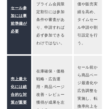
プライム会員限
価や販売実
セール参
定割引には参加
績を高め、
加には事
条件や審査があ
タイムセー
前準備が
り、申請すれば
ル申請や割
必要
必ず参加できる
引設定を行
わけではない。
う。
セール前か
在庫確保・価格
ら商品ペー
売上最大
戦略・広告運
ジ最適化や
化には総
用・商品ページ
広告調整を
合的な対
改善・レビュー
実施し、転
策が重要
獲得が成果を左
換率向上を