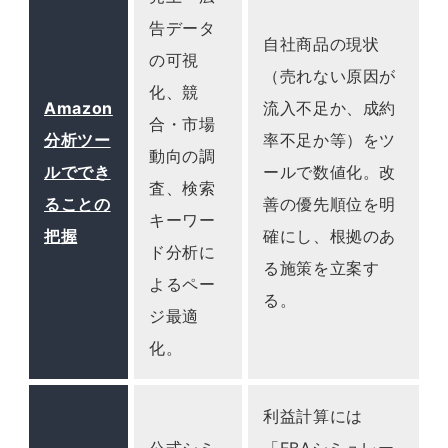
告データ
自社商品の現状
の可視
（売れない原因が
化、競
Amazon
流入不足か、成約
合・市場
分析ツー
率不足か等）をツ
動向の調
ルででき
ールで数値化。改
査、検索
ることの
善の優先順位を明
キーワー
把握
確にし、根拠のあ
ド分析に
る施策を立案す
よるペー
る。
ジ最適
化。
利益計算には