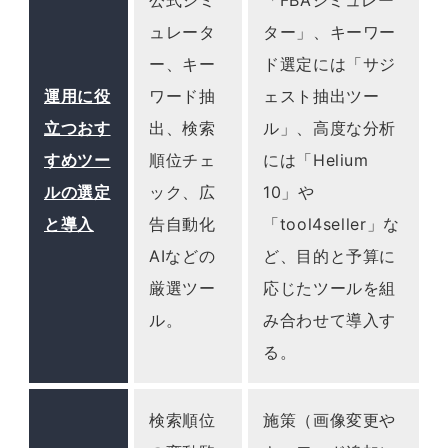
公式シミ
「FBAシミュレー
ュレータ
ター」、キーワー
ー、キー
ド選定には「サジ
運用に役
ワード抽
ェスト抽出ツー
立つおす
出、検索
ル」、高度な分析
すめツー
順位チェ
には「Helium
ルの選定
ック、広
10」や
と導入
告自動化
「tool4seller」な
AIなどの
ど、目的と予算に
厳選ツー
応じたツールを組
ル。
み合わせて導入す
る。
検索順位
施策（画像変更や