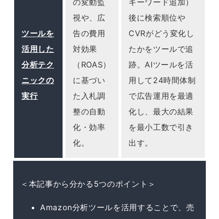
の変動監
キーワード追加）
視や、広
後に検索順位や
ツールを
告の費用
CVRがどう変化し
活用した
対効果
たかをツールで追
分析テク
（ROAS）
跡。AIツールを活
ニックの
に基づい
用して24時間体制
実行
た入札調
で広告運用を最適
整の自動
化し、最大の結果
化・効率
を最小工数で引き
化。
出す。
＜本記事から分かる5つのポイント＞
Amazon分析ツールを活用することで、売