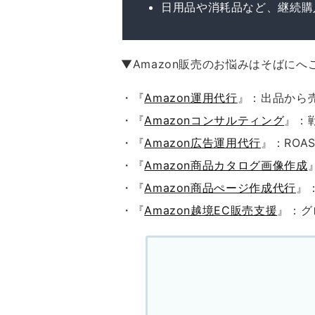
日用品や消耗品など、継続購
▼Amazon販売のお悩みはそばにへ
・『
Amazon運用代行
』：出品から
・『
Amazonコンサルティング
』：
・『
Amazon広告運用代行
』：ROA
・『
Amazon商品カタログ画像作成
・『
Amazon商品ぺージ作成代行
』
・『
Amazon越境EC販売支援
』：グ