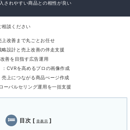
入されやすい商品との相性が良い
ご相談ください
売上改善まで丸ごとお任せ
戦略設計と売上改善の伴走支援
S改善を目指す広告運用
』：CVRを高めるプロの画像作成
：売上につながる商品ぺージ作成
ローバルセリング運用を一括支援
目次
[
]
非表示