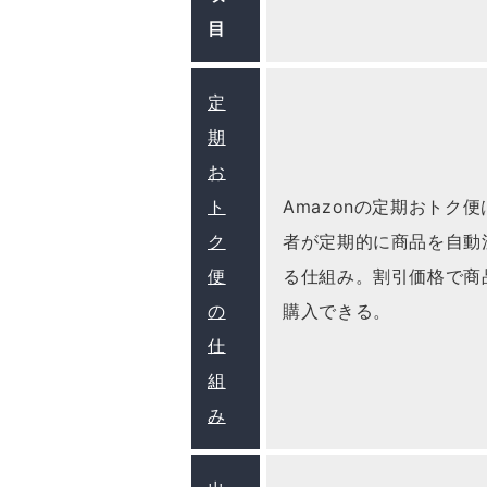
目
定
期
お
ト
Amazonの定期おトク
ク
者が定期的に商品を自動
便
る仕組み。割引価格で商
の
購入できる。
仕
組
み