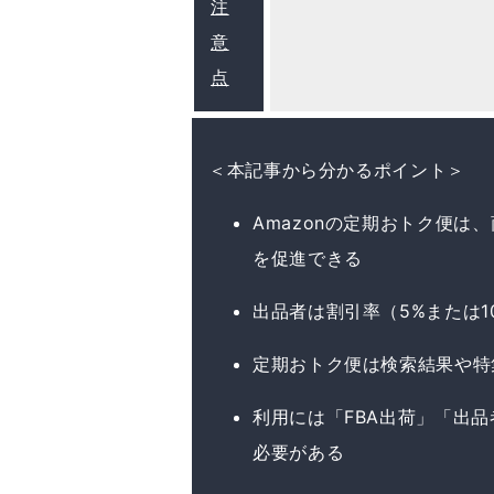
注
意
点
＜本記事から分かるポイント＞
Amazonの定期おトク便
を促進できる
出品者は割引率（5%または
定期おトク便は検索結果や特
利用には「FBA出荷」「出
必要がある