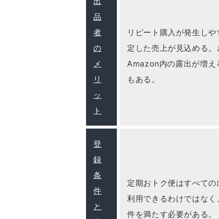
出
品
者
リピート購入が発生しや
の
定した売上が見込める。
メ
Amazon内の露出が増
リ
もある。
ッ
ト
登
録
条
定期おトク便はすべての
件
利用できるわけではなく
と
件を満たす必要がある。