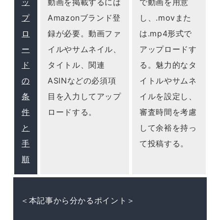
ッ
動画を掲載するには
で動画を用意
プ
Amazonブランド登
し、.movまた
ロ
録が必要。動画ファ
は.mp4形式で
ー
イルやサムネイル、
アップロードす
ド
タイトル、関連
る。魅力的なタ
の
ASINなどの必須項
イトルやサムネ
条
目を入力してアップ
イルを設定し、
件
ロードする。
審査時間を考慮
と
して余裕を持っ
手
て投稿する。
順
＜本記事から分かるポイント＞