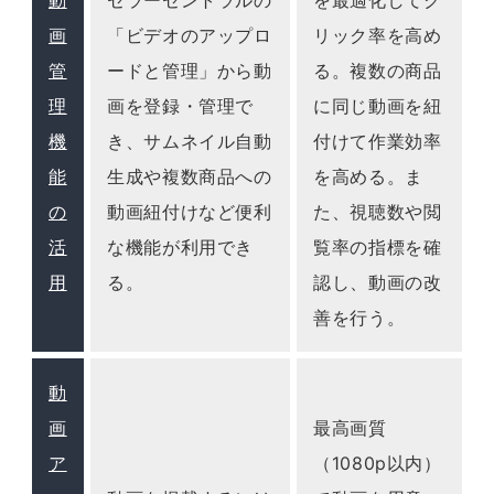
動
セラーセントラルの
を最適化してク
画
「ビデオのアップロ
リック率を高め
管
ードと管理」から動
る。複数の商品
理
画を登録・管理で
に同じ動画を紐
機
き、サムネイル自動
付けて作業効率
能
生成や複数商品への
を高める。ま
の
動画紐付けなど便利
た、視聴数や閲
活
な機能が利用でき
覧率の指標を確
用
る。
認し、動画の改
善を行う。
動
画
最高画質
ア
（1080p以内）