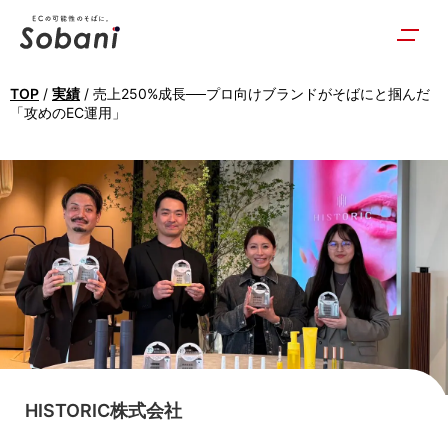
TOP
/
実績
/
売上250%成長──プロ向けブランドがそばにと掴んだ
「攻めのEC運用」
Amazon
運
用
代
行・
コ
ン
サ
ル
テ
ィ
ン
グ
HISTORIC株式会社
な
ら