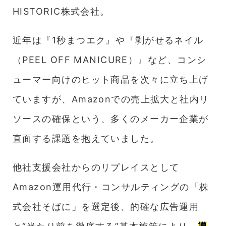
そ
HISTORIC株式会社。
ば
に
と
近年は『1秒まつエク』や『剥がせるネイル
掴
ん
（PEEL OFF MANICURE）』など、コンシ
だ
「攻
ューマー向けのヒット商品を次々に立ち上げ
め
の
ていますが、Amazonでの売上拡大と社内リ
EC
運
ソースの確保という、多くのメーカー企業が
用」
直面する課題を抱えていました。
他社支援会社からのリプレイスとして
Amazon運用代行・コンサルティングの「株
式会社そばに」を選定後、的確な広告運用