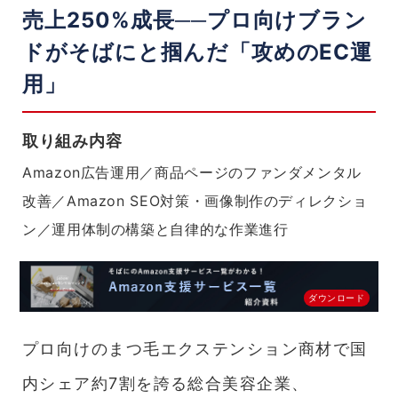
|
売上250%成長──プロ向けブラン
株
式
ドがそばにと掴んだ「攻めのEC運
会
社
用」
そ
ば
に
|
取り組み内容
売
上
Amazon広告運用／商品ページのファンダメンタル
250%
改善／Amazon SEO対策・画像制作のディレクショ
成
長
ン／運用体制の構築と自律的な作業進行
──
プ
ロ
向
ダウンロード
け
ブ
ラ
プロ向けのまつ毛エクステンション商材で国
ン
ド
内シェア約7割を誇る総合美容企業、
が