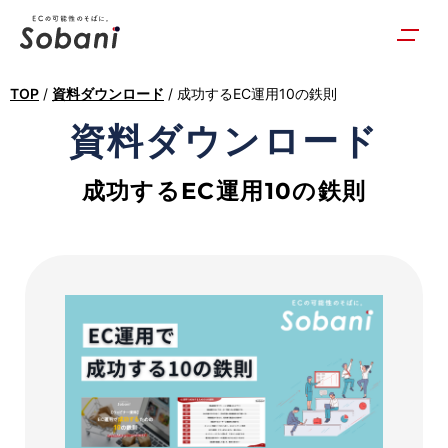
TOP
/
資料ダウンロード
/
成功するEC運用10の鉄則
Amazon
資料ダウンロード
運
成功するEC運用10の鉄則
用
代
行・
コ
ン
サ