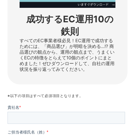
ル
テ
成功するEC運用10の
ィ
鉄則
ン
すべてのEC事業者様必見！EC運用で成功する
ためには、「商品選び」が明暗を決める...!? 商
グ
品選びの観点から、運用の観点まで、うまくい
くECの特徴をとらえて10個のポイントにまと
な
めました！ぜひダウンロードして、自社の運用
状況を振り返ってみてください。
ら
|
※以下の項目はすべて必須項目となります。
株
式
会