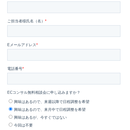
社
そ
ば
に
|
資
料
ダ
ウ
ン
ロ