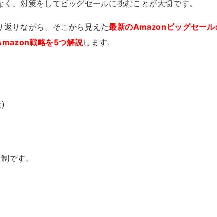
なく、対策をしてビッグセールに挑むことが大切です。
り返りながら、そこから見えた
最新のAmazonビッグセー
mazon戦略を5つ解説
します。
金)
録制です。